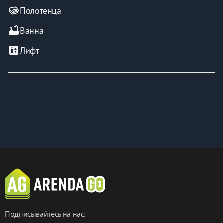
Полотенца
bathtub
Ванна
elevator
Лифт
Подписывайтесь на нас: