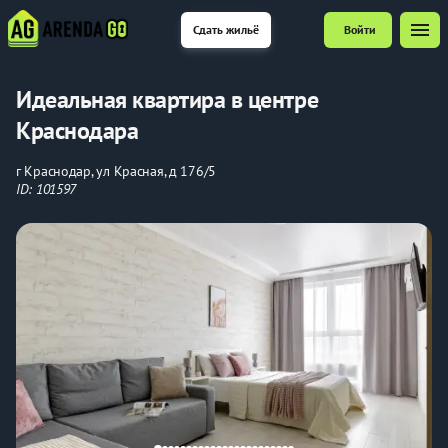
menu
Сдать жильё
Войти
Идеальная квартира в центре
Краснодара
г Краснодар, ул Красная, д 176/5
ID: 101597