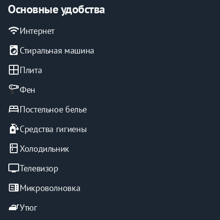
Основные удобства
wifi
Интернет
local_laundry_service
Стиральная машина
window
Плита
Фен
bed
Постельное белье
sanitizer
Средства гигиены
kitchen
Холодильник
tv
Телевизор
microwave
Микроволновка
iron
Утюг