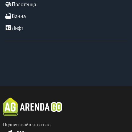
Полотенца
bathtub
Ванна
elevator
Лифт
Подписывайтесь на нас: