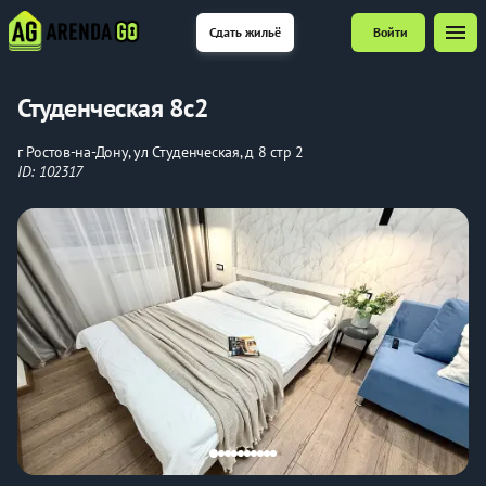
menu
Сдать жильё
Войти
Студенческая 8с2
г Ростов-на-Дону, ул Студенческая, д 8 стр 2
ID: 102317