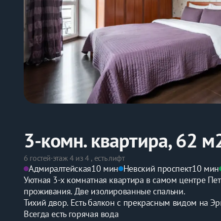
3-комн. квартира, 62 м
6 гостей
·
этаж 4 из 4 , есть лифт
Адмиралтейская
10 мин
Невский проспект
10 мин
Уютная 3-х комнатная квартира в самом центре Пе
проживания. Две изолированные спальни.
Тихий двор. Есть балкон с прекрасным видом на Э
Всегда есть горячая вода