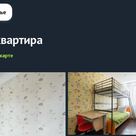
лье
квартира
 карте