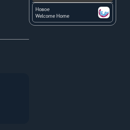
Новое
 турист 
Welcome Home
.
му 
ности Санкт-