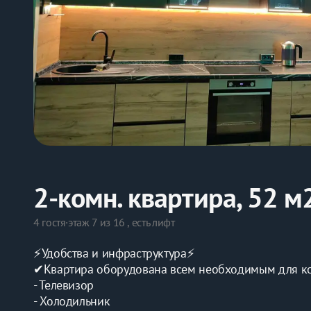
2-комн. квартира, 52 м
4 гостя
·
этаж 7 из 16 , есть лифт
⚡Удобства и инфраструктура⚡
✔Квартира оборудована всем необходимым для к
- Телевизор
- Холодильник