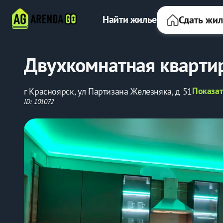
Найти жилье
Сдать жи
Двухкомнатная кварти
Показат
г Красноярск, ул Партизана Железняка, д 51
ID: 101072