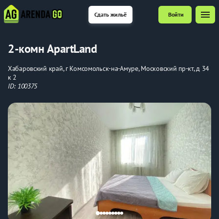
menu
Сдать жильё
Войти
2-комн ApartLand
Хабаровский край, г Комсомольск-на-Амуре, Московский пр-кт, д 34
к 2
ID: 100375