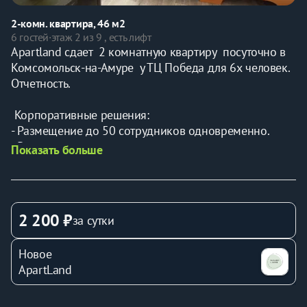
2-комн. квартира, 46 м2
6 гостей
·
этаж 2 из 9 , есть лифт
Apartland сдает  2 комнатную квартиру  посуточно в 
Комсомольск-на-Амуре  у ТЦ Победа для 6х человек. 
Отчетность.
 Корпоративные решения:
- Размещение до 50 сотрудников одновременно.
- Разные варианты – от эконом до премиум.
Показать больше
-Учтем количество проживающих и выделенный 
бюджет
Наши гости:
2 200 ₽
за сутки
* Командированные (рядом автобусные остановки с 
беспересадочными маршрутами до 
Новое
Судостроительного завода АСЗ, Газпром, НПЗ 
ApartLand
Роснефть, ГСС, АЗиГ, РЖД - управление, локомотивное 
депо, учебный центр).
* Творческие коллективы, организаторы выставок (ДК 