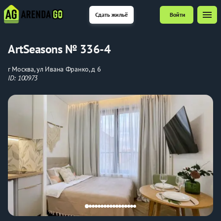
menu
Сдать жильё
Войти
ArtSeasons № 336-4
г Москва, ул Ивана Франко, д 6
ID: 100973