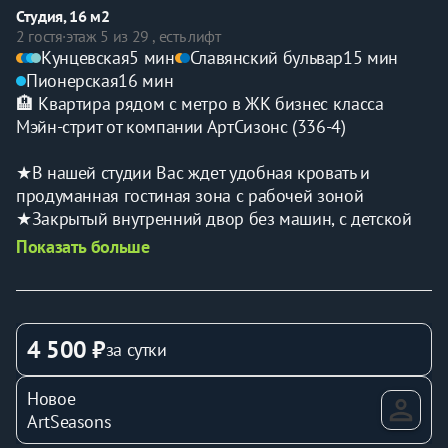
Студия, 16 м2
2 гостя
·
этаж 5 из 29 , есть лифт
Кунцевская
5 мин
Славянский бульвар
15 мин
Пионерская
16 мин
🏨 Квартира рядом с метро в ЖК бизнес класса 
Мэйн-стрит от компании АртСизонс (336-4)
★В нашей студии Вас ждет удобная кровать и 
продуманная гостиная зона с рабочей зоной
★Закрытый внутренний двор без машин, с детской 
площадкой и зоной воркаута
Показать больше
★Магазины продуктов, кафе на первом этаже ЖК
★Ближайшая пешая доступность до метро 
Кунцевская
★Бесконтактное заселение, двуспальная кровать 
4 500 ₽
за сутки
безлимитный интернет, ТV, кухня со всем 
необходимым
Новое
★Отчётные документы.
ArtSeasons