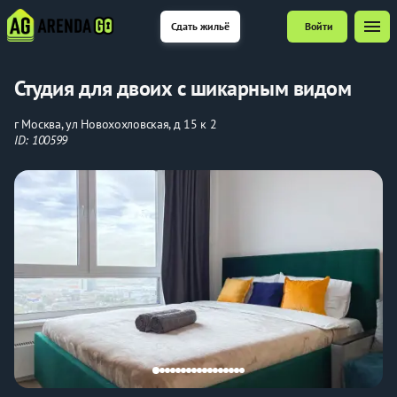
menu
Сдать жильё
Войти
Студия для двоих с шикарным видом
г Москва, ул Новохохловская, д 15 к 2
ID: 100599