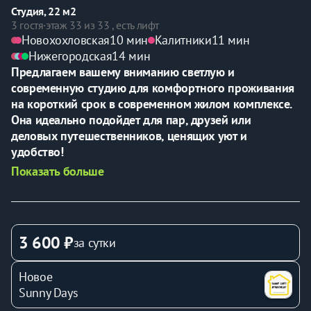
Студия, 22 м2
3 гостя
·
этаж 33 из 33 , есть лифт
Новохохловская
10 мин
Калитники
11 мин
Нижегородская
14 мин
Предлагаем вашему вниманию светлую и 
современную студию для комфортного проживания 
на короткий срок в современном жилом комплексе. 
Она идеально подойдет для пар, друзей или 
деловых путешественников, ценящих уют и 
удобство!
Показать больше
⭐Удобное беcконтактноe заceлeние. 
⭐Возможность проживания до 3-х человек. 
⭐Отличное расположение для любых целей. 
3 600 ₽
за сутки
Спальные места
   - двуспальная кровать с 
ортопедическим матрасом и небольшой диван. 
Новое
Sunny Days
В квартире есть все самое необходимое для 