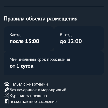
комфортного проживания:
✔️ Кухня со всей бытовой техникой;
✔️Столовые приборы, посуда;
✔️Чистое постельное бельё и полотенца на каждого;
Правила объекта размещения
✔️Телевизор;
✔️Wi-Fi;
✔️Утюг, гладильная доска;
Заезд
Выезд
✔️Стиральная машина;
после 15:00
до 12:00
✔️Фен.
✅ Уборка после каждого выезда! 
Минимальный срок проживания
Идеально подходит для:
от 1 суток
 Деловых поездок.
 Туристов, желающих познакомиться с 
Москвой.
 Семейных пар, ищущих уединение и 
pets
Нельзя с животными
комфорт.
celebration
Без вечеринок и мероприятий
Преимущества расположения:
smoke_free
Курение запрещено
  Метро Новохохловская – всего 10 минут 
meeting_room
Бесконтактное заселение
пешком!