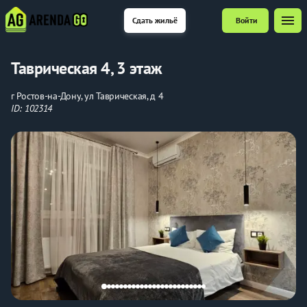
menu
Сдать жильё
Войти
Таврическая 4, 3 этаж
г Ростов-на-Дону, ул Таврическая, д 4
ID: 102314