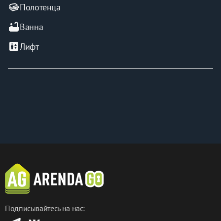
Полотенца
bathtub
Ванна
elevator
Лифт
Подписывайтесь на нас: