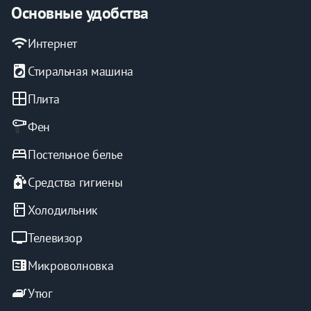
Основные удобства
wifi
Интернет
local_laundry_service
Стиральная машина
window
Плита
Фен
bed
Постельное белье
sanitizer
Средства гигиены
kitchen
Холодильник
tv
Телевизор
microwave
Микроволновка
iron
Утюг