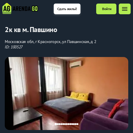
menu
Сдать жильё
Войти
2к кв м. Павшино
Московская обл, г Красногорск, ул Павшинская, д 2
ID: 100527