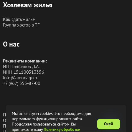
Хозяевам жилья
Как сдать жилье
Группа хостов в ТГ
О нас
Реквизиты компании:
ИП Панфилов Д.А.
ИНН 151100313356
info@arendago.ru
+7 (967) 555-87-00
Мы используем cookies. Это необходимо для
Политика конфиденциальности
нормального функционирования сайта.
Обработка персональных данных
Окей
Продолжая пользоваться сайтом, Вы
Пользовательское соглашение
Оферта
принимаете нашу
Политику обработки
Лицензионное соглашение