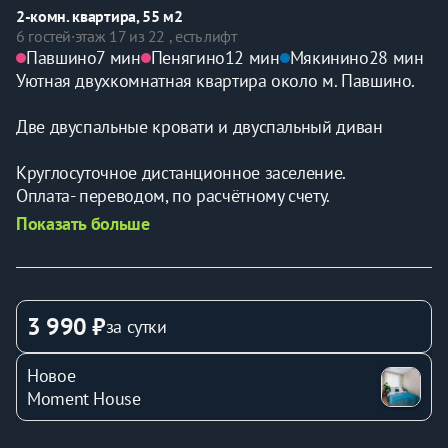
2-комн. квартира, 55 м2
6 гостей
·
этаж 17 из 22 , есть лифт
Павшино
7 мин
Пенягино
12 мин
Мякинино
28 мин
Уютная двухкомнатная квартира около м. Павшино.
Две двуспальные кровати и двуспальный диван
Круглосуточное дистанционное заселение. 
Оплата- переводом, по расчётному счету. 
Показать больше
Для комфортного проживания есть всё необходимое: 
кондиционер, холодильник, стиральная машина, 
чайник, посуда, кухонная плита, ванные 
принадлежности, постельное бельё, средства личной 
3 990 ₽
за сутки
гигиены.
Новое
Предусматривается заселение до 6 человек. 
Moment House
Трансфер, проживание с животными, проведение 
мероприятий, дополнительный спальный комплект, 