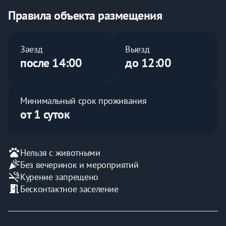
- Кухонными принадлежностями;
Правила объекта размещения
- Гигиеническими индивидуальные наборами;
Заезд
Выезд
- Чистым и свежим постельным бельем;
после 14:00
до 12:00
- Бытовыми приборами;
Минимальный срок проживания
- Комплектом по уходу за одеждой;
от 1 суток
- Аксессуарами по уходу за обувью;
Почему нам доверяют более 3.000+ постоянных 
pets
Нельзя с животными
гостей?
celebration
Без вечеринок и мероприятий
smoke_free
Курение запрещено
✔️Наши квартиры комфорт класса не предназначены 
meeting_room
Бесконтактное заселение
для вечеринок, но они идеально оборудованы для 
того, чтобы наши гости чувствовали себя как дома