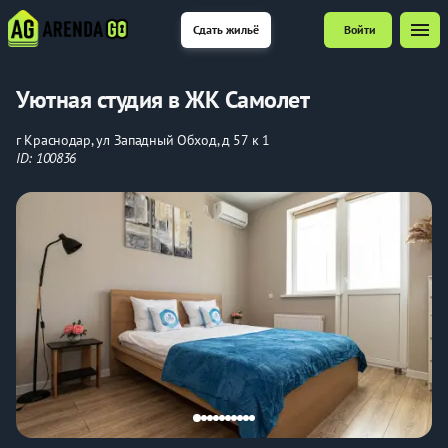
menu
Сдать жильё
Войти
Уютная студия в ЖК Самолет
г Краснодар, ул Западный Обход, д 57 к 1
ID: 100836