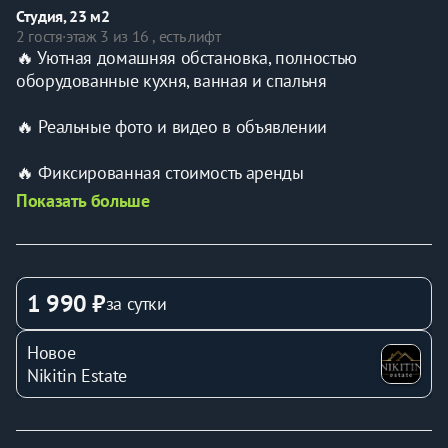
Студия, 23 м2
2 гостя
·
этаж 3 из 16 , есть лифт
🔥 Уютная домашняя обстановка, полностью 
оборудованные кухня, ванная и спальня
🔥 Реальные фото и видео в объявлении
🔥 Фиксированная стоимость аренды
Показать больше
🏠 Квартира расположена в новом спальном ЖК 
«Самолёт»
- Квартира рассчитана на 2 Гостей;
1 990 ₽
за сутки
- Магазины, парковка, больница, детские площадки в 
Новое
шаговой доступности
Nikitin Estate
🛏️ Квартира оборудована всем необходимым для 
комфортного проживания: