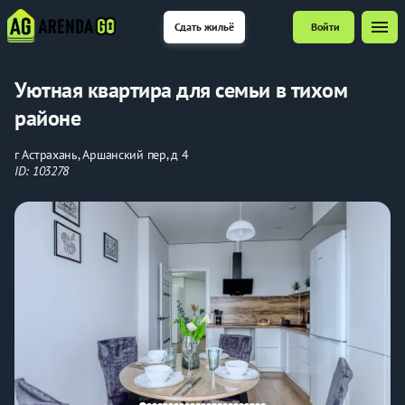
menu
Сдать жильё
Войти
Уютная квартира для семьи в тихом
районе
г Астрахань, Аршанский пер, д 4
ID: 103278