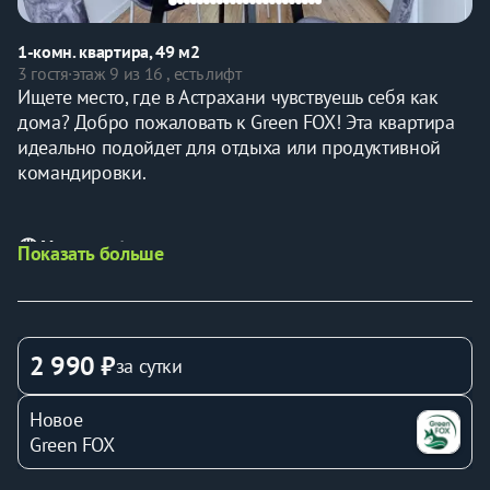
1-комн. квартира, 49 м2
3 гостя
·
этаж 9 из 16 , есть лифт
Ищете место, где в Астрахани чувствуешь себя как 
дома? Добро пожаловать к Green FOX! Эта квартира 
идеально подойдет для отдыха или продуктивной 
командировки.
🕒 Условия бронирования:
Показать больше
Заезд с 14:00, выезд до 12:00.
 (Если бронь 
«день в день», уточните время готовности у 
менеджера).
2 990 ₽
за сутки
Цена:
 Актуальную стоимость со скидками за 
длительность проживания смотрите в 
Новое
календаре
.
Green FOX
Документы:
 Паспорт/ВУ/военный билет 
необходим для подписания договора.