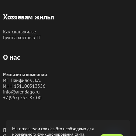
Без вечеринок и мероприятий.
Отчетные документы
Хозяевам жилья
Для командированных сотрудников предоставляем 
ПОЛНЫЙ КОМПЛЕКТ ОТЧЕТНЫХ ДОКУМЕНТОВ для 
Как сдать жилье
бухгалтерии с кассовым чеком. Документы с суммой 
Группа хостов в ТГ
фактической оплаты за проживание предоставляются 
бесплатно. Возможна оплата наличными, банковской 
картой, а также принимаем безналичные платежи от 
О нас
юридических лиц. 
Реквизиты компании:
ИП Панфилов Д.А.
ИНН 151100313356
info@arendago.ru
+7 (967) 555-87-00
Мы используем cookies. Это необходимо для
Политика конфиденциальности
нормального функционирования сайта.
Обработка персональных данных