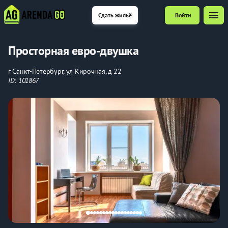
menu
Сдать жильё
Войти
Просторная евро-двушка
г Санкт-Петербург, ул Кирочная, д 22
ID: 101867