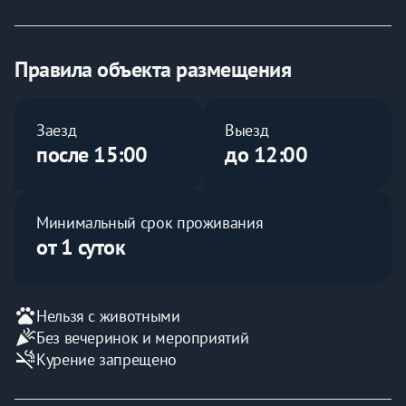
Подробнее:
Спальня:
двуспальная кровать
ЖК-телевизор
Правила объекта размещения
шкаф
комод
постельное бельё и полотенца
Заезд
Выезд
утюг, гладильная доска
после 15:00
до 12:00
Кухня-гостиная:
кожаный угловой диван
электрическая плита
Минимальный срок проживания
духовка
от 1 суток
СВЧ печь
холодильник
электрический чайник
посуда, столовые приборы, кухонная утварь
pets
Нельзя с животными
журнальный стол
celebration
Без вечеринок и мероприятий
обеденный стол
smoke_free
Курение запрещено
стулья (2 шт.)
Прихожая: