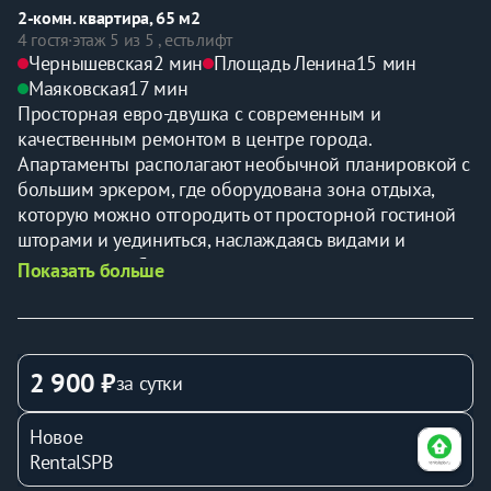
2-комн. квартира, 65 м2
4 гостя
·
этаж 5 из 5 , есть лифт
Чернышевская
2 мин
Площадь Ленина
15 мин
Маяковская
17 мин
Просторная евро-двушка с современным и 
качественным ремонтом в центре города. 
Апартаменты располагают необычной планировкой с 
большим эркером, где оборудована зона отдыха, 
которую можно отгородить от просторной гостиной 
шторами и уединиться, наслаждаясь видами и 
архитектурой Северной столицы. 
Показать больше
Вся необходимая мебель и техника: в 1 комнате: 
удобная двуспальная кровать с ортопедическим 
матрасом; ЖК-телевизор; во 2 комнате: раскладной 
диван, раскладное кресло, ЖК-телевизор, 
2 900 ₽
за сутки
письменный стол, в кухонной зоне: кухонный 
гарнитур, электрический чайник, микроволновка, 
Новое
посуда. В уборной:  утюг, фен, стиральная машинка; 
RentalSPB
ванна, туалет.