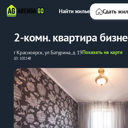
Найти жилье
Сдать жи
2-комн. квартира бизне
Показать на карте
г Красноярск, ул Батурина, д 19
ID: 101148