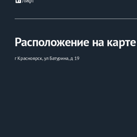
elevator
Лифт
Расположение на карте
г Красноярск, ул Батурина, д 19