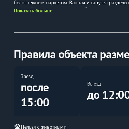
белоснежным паркетом. Ванная и санузел раздельн
посуду. Комплекты постельного белья входят в сто
Показать больше
мы предлагаем скидки! Точную стоимость проживан
круглосуточно! Цена указана с учётом скидки при
Правила объекта разм
Заезд
после
Выезд
до 12:0
15:00
pets
Нельзя с животными