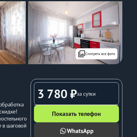
filter
Смотреть все фото
3 780 ₽
за сутки
обработка 
кидке! 
Показать телефон
остельного 
 в шаговой 
WhatsApp