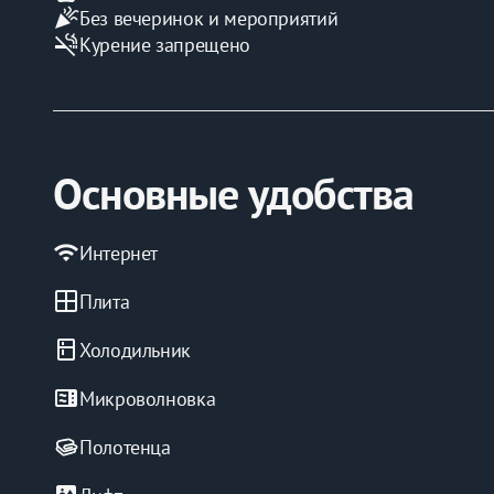
celebration
Без вечеринок и мероприятий
smoke_free
Курение запрещено
Основные удобства
wifi
Интернет
window
Плита
kitchen
Холодильник
microwave
Микроволновка
Полотенца