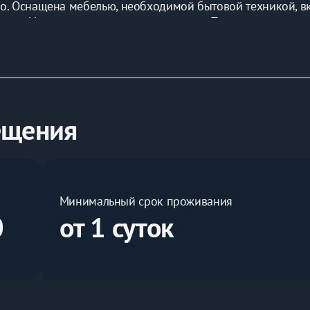
о. Оснащена мебелью, необходимой бытовой техникой, в
имость!Фен предоставляется по запросу. При длительном 
ия Вы можете уточнить у нашего администратора. Работае
 длительном проживании!
ещения
Минимальный срок проживания
0
от 1 суток