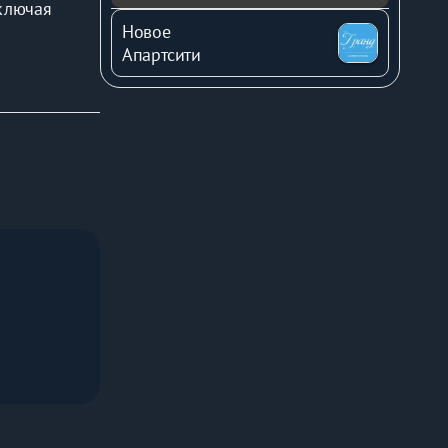
ключая 
проживании 
Новое
м 
Апартсити