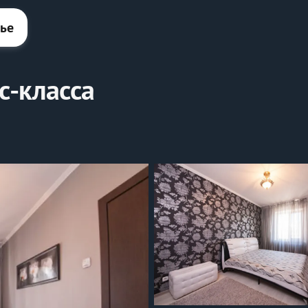
лье
с-класса