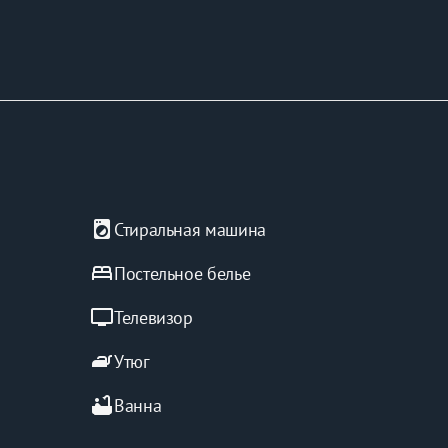
local_laundry_service
Стиральная машина
bed
Постельное белье
tv
Телевизор
iron
Утюг
bathtub
Ванна