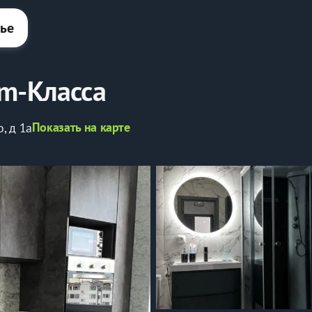
лье
m-Класса
Показать на карте
, д 1а