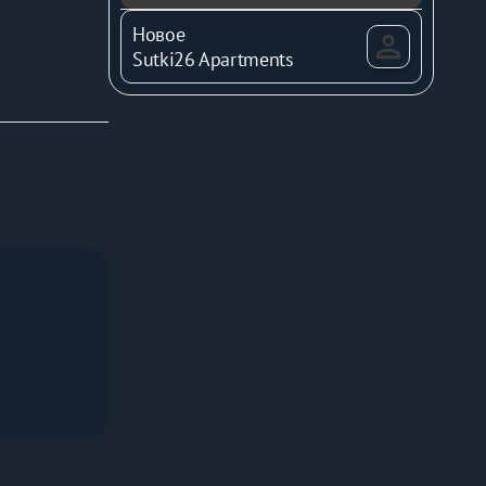
Новое
Sutki26 Apartments
я 
полотенца, 
дению.