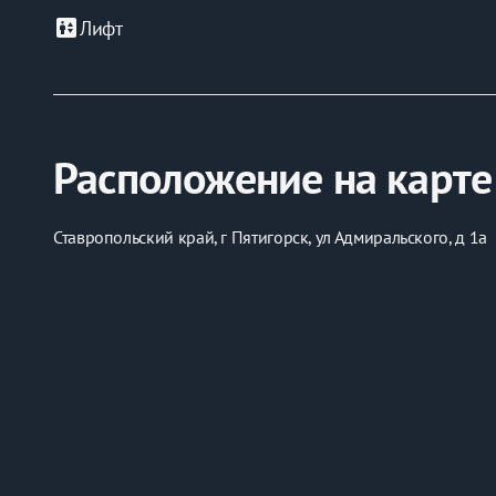
elevator
Лифт
Расположение на карте
Ставропольский край, г Пятигорск, ул Адмиральского, д 1а