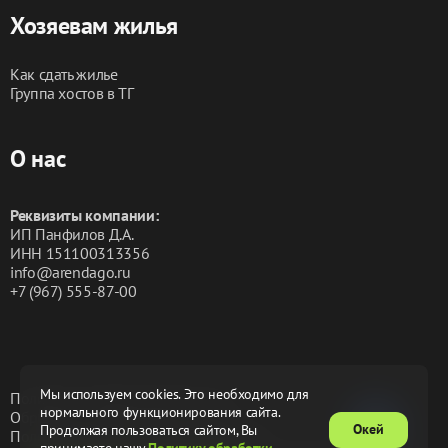
Хозяевам жилья
Как сдать жилье
Группа хостов в ТГ
О нас
Реквизиты компании:
ИП Панфилов Д.А.
ИНН 151100313356
info@arendago.ru
+7 (967) 555-87-00
Мы используем cookies. Это необходимо для
Политика конфиденциальности
нормального функционирования сайта.
Обработка персональных данных
Окей
Продолжая пользоваться сайтом, Вы
Пользовательское соглашение
Оферта