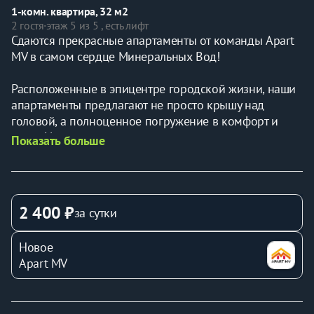
1-комн. квартира, 32 м2
2 гостя
·
этаж 5 из 5 , есть лифт
Сдаются прекрасные апартаменты от команды Apart 
MV в самом сердце Минеральных Вод!
Расположенные в эпицентре городской жизни, наши 
апартаменты предлагают не просто крышу над 
головой, а полноценное погружение в комфорт и 
стиль. Из окон открывается захватывающий вид на 
Показать больше
оживленные улицы и исторические 
достопримечательности, позволяющий почувствовать 
пульс города, не покидая уюта своего дома.
2 400 ₽
за сутки
Мы предлагаем просторные и светлые апартаменты, 
выполненные в современном дизайне с 
Новое
использованием высококачественных материалов. 
Apart MV
Полностью оборудованная кухня позволит вам с 
легкостью воплощать любые кулинарные фантазии, а 
удобная мебель и продуманное освещение создадут 