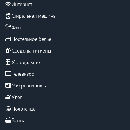
апартаменты.
wifi
Интернет
local_laundry_service
Стиральная машина
Фен
bed
Постельное белье
sanitizer
Средства гигиены
kitchen
Холодильник
tv
Телевизор
microwave
Микроволновка
iron
Утюг
Полотенца
bathtub
Ванна