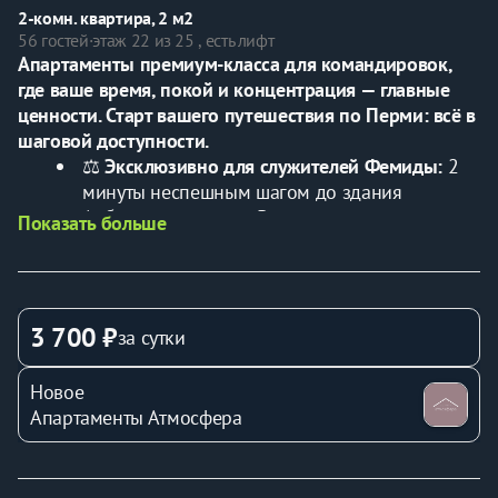
2-комн. квартира, 2 м2
56 гостей
·
этаж 22 из 25 , есть лифт
Апартаменты премиум-класса для командировок, 
где ваше время, покой и концентрация — главные 
ценности. Старт вашего путешествия по Перми: всё в 
шаговой доступности.
⚖️ 
Эксклюзивно для служителей Фемиды:
 2 
минуты неспешным шагом до здания 
Арбитражного суда. Ваше время дорого.
Показать больше
🚂 
Беспрецедентная логистика:
 15 минут 
пешком (5 минут на транспорте) от выхода с 
ж/д вокзала Пермь-II.
🔇 
Режим тишины:
 Звукоизолированные 
3 700 ₽
за сутки
апартаменты с видом на тихий двор для 
полной концентрации.
Новое
💻 
Профессиональная среда:
Апартаменты Атмосфера
высокоскоростной Wi-Fi и полноценное 
рабочее место.
🛌 
Премиум-отдых:
 Качественный 