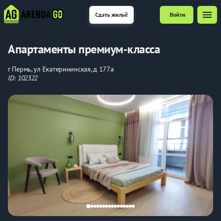
menu
Сдать жильё
Войти
Апартаменты премиум-класса
г Пермь, ул Екатерининская, д 177а
ID: 102322