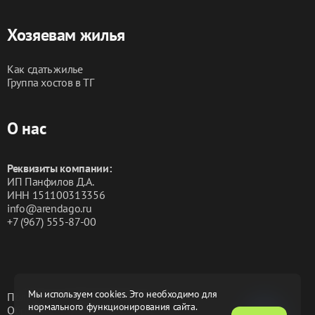
☎️Мы на связи с 9:00 до 23:00
Хозяевам жилья
Как сдать жилье
Группа хостов в ТГ
О нас
Реквизиты компании:
ИП Панфилов Д.А.
ИНН 151100313356
info@arendago.ru
+7 (967) 555-87-00
Мы используем cookies. Это необходимо для
Политика конфиденциальности
нормального функционирования сайта.
Обработка персональных данных