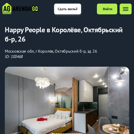
menu
Сдать жильё
Войти
Happy People в Королёве, Октябрьский
б-р, 26
Московская обл, г Королёв, Октябрьский б-р, зд 26
ID: 100468