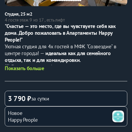
Студия, 25 м2
4 гостя
·
этаж 9 из 17 , есть лифт
"Счастье — это место, где вы чувствуете себя как 
дома. Добро пожаловать в Апартаменты Happy 
People!"
Уютная студия для 4х гостей в МФК "Созвездие" в 
центре города! — 
идеальна как для семейного 
отдыха, так и для командировки.
🌟 Гарантируем комфортное проживание и чистоту.
Показать больше
💼 Предоставляем все необходимые отчетные 
документы.
⏰ 
Дистанционное заселение
 в любое удобное время 
✅
В KBАPТИPE ЕCTЬ ВСE HЕОБХОДИМOE ДЛЯ 
3 790 ₽
за сутки
KОМФОРТА:
- Двуcпальная кровать застелена постельным бельем 
Новое
и раскладной диван.
Happy People
- Двa кoмплекта полотeнeц для кaждогo гостя 
(банное, для рук и лица).