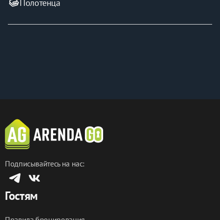
Полотенца
⛔️ Проживание с животными.
✅ 
Для бронирования выберите дату и оплатите 
бронь!
- С удовольствием разместим вас в наших 
Апартаментах Happy People и позаботимся о 
комфортном проживании ❤️
Подписывайтесь на нас:
Гостям
Правила бронирования