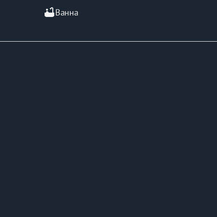
bathtub
Ванна