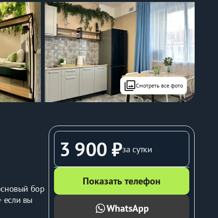
filter
Смотреть все фото
3 900 ₽
за сутки
Показать телефон
основый бор 
если вы 
WhatsApp