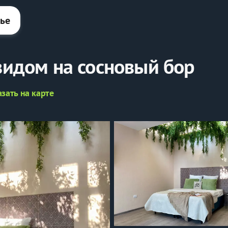
лье
 видом на сосновый бор
зать на карте