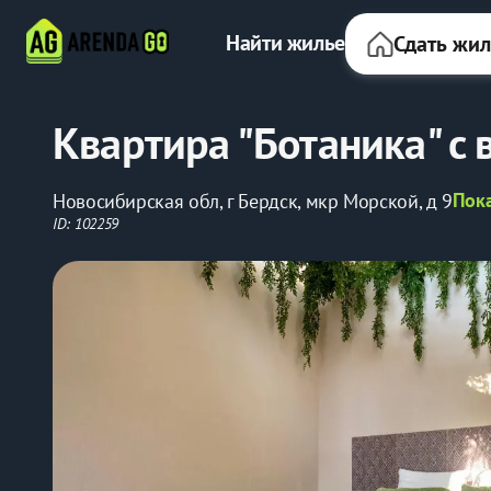
Найти жилье
Сдать жи
Квартира "Ботаника" с
Пока
Новосибирская обл, г Бердск, мкр Морской, д 9
ID: 102259