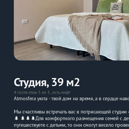
Студия, 39 м2
4 гостя
·
этаж 3 из 3 , есть лифт
Atmosfera уюта - твой дом на время, а в сердце нав
Мы счастливы встречать вас в потрясающей студии 
🌲 🌲🌲🌲Для комфортного размещения семей с деть
путешествуете с детьми, то они смогут весело пров