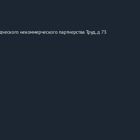
сконтактному заселению, а также по использованию обору
вариваются индивидуально при наличии возможности.
одческого некоммерческого партнерства Труд, д 73
нки;
 бумаги;
 выезде из поселка установлен контейнер);
норазово.