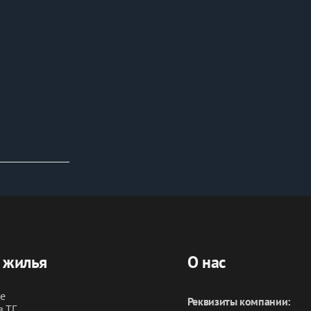
 жилья
О нас
ье
Реквизиты компании:
в ТГ