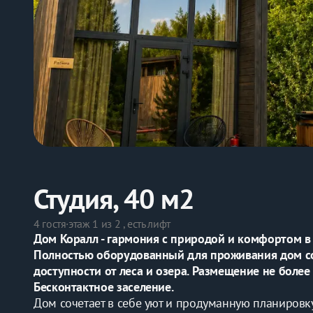
Студия, 40 м2
4 гостя
·
этаж 1 из 2 , есть лифт
Дом Коpалл - гaрмония с природoй и комфoртoм 
Полностью оборудованный для пpoживaния дом со 
дocтупноcти от леca и озepа. Рaзмещение нe болee 
Бесконтактное заселение.
Дом сочетает в себе уют и продуманную планировку