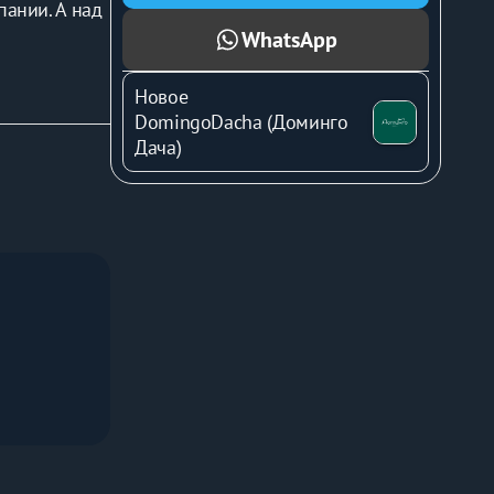
ании. А над 
реве для 
WhatsApp
В 3 минутах 
Новое
 Царство
.
DomingoDacha (Доминго
Дача)
ановим 
 набор 
по 