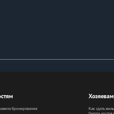
остям
Хозяевам
авила бронирования
Как сдать жил
Группа хостов 