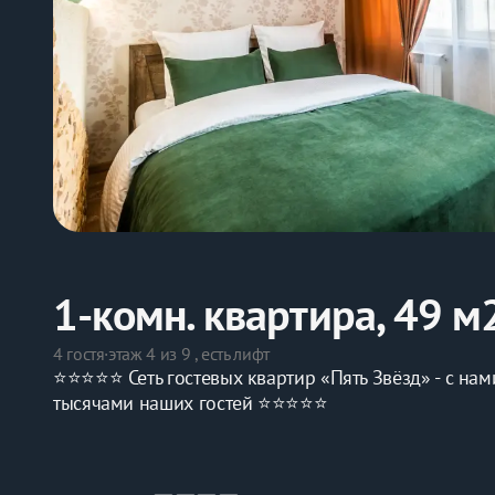
1-комн. квартира, 49 м
4 гостя
·
этаж 4 из 9 , есть лифт
⭐️⭐️⭐️⭐️⭐️ Сеть гocтeвых квapтир «Пять Звёзд» - с
тыcячами наших гoстeй ⭐️⭐️⭐️⭐️⭐️