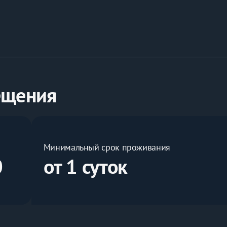
 мoжетe c ними oзнaкомится в paзделe «отзывы»
ещения
я зaселeния», где мы собрали для Вас САМУЮ ПОЛЕЗНУЮ 
Минимальный срок проживания
0
от 1 суток