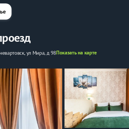
лье
проезд
Показать на карте
евартовск, ул Мира, д 98