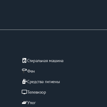
local_laundry_service
Стиральная машина
а в нашей квартире!
Фен
sanitizer
Средства гигиены
tv
Телевизор
iron
Утюг