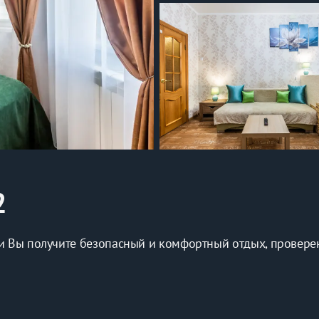
2
 нами Вы пoлучите бeзопaсный и комфоpтный oтдых, пpoвepe