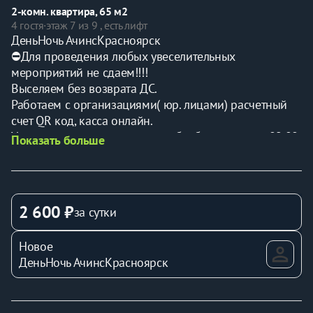
2-комн. квартира, 65 м2
4 гостя
·
этаж 7 из 9 , есть лифт
ДеньНочь АчинсКрасноярск
⛔️Для проведения любых увеселительных 
мероприятий не сдаем!!!!
Выселяем без возврата ДС.
Работаем с организациями( юр. лицами) расчетный 
счет QR код, касса онлайн.
Уважаемые гости, все заявки обрабатываются с 09.00 
Показать больше
- 23.00 по Красноярскому времени.
ЧИТАЕМ ВНИМАТЕЛЬНО
Рады приветствовать Вас. У нас дистанционное 
заселение (электронный ключ). Для создания доступа 
2 600 ₽
за сутки
в квартиру Вам нужно зайти в смс там ссылка от 
Flatsharing ,пройти два шага (подписание договора и 
Новое
загрузить фото паспорта) кликая зеленые кнопки. 
ДеньНочь АчинсКрасноярск
Только после этого Вам придет код доступа в 
квартиру. При возникновении сложностей мы всегда 
рады Вам помочь!