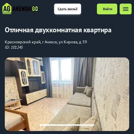
menu
Сдать жильё
Войти
Отличная двухкомнатная квартира
Красноярский край, г Ачинск, ул Кирова, д 39
ID: 101245