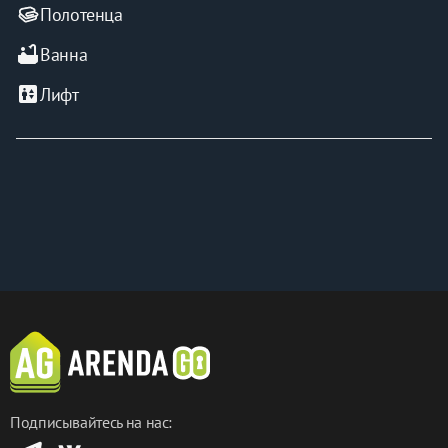
Полотенца
bathtub
Ванна
elevator
Лифт
Подписывайтесь на нас: