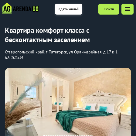
menu
Сдать жильё
Войти
Квартира комфорт класса с
бесконтактным заселением
Ставропольский край, г Пятигорск, ул Оранжерейная, д 17 к 1
ID: 101534