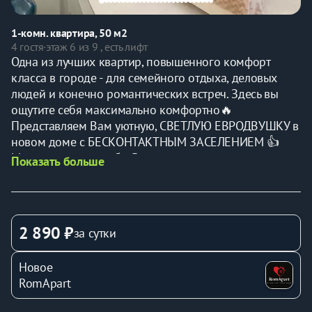
1-комн. квартира, 50 м2
4 гостя
·
этаж 6 из 9 , есть лифт
Одна из лучших квартир, повышенного комфорт 
класса в городе - для семейного отдыха, деловых 
людей и конечно романтических встреч. Здесь вы 
ощутите себя максимально комфортно🔥
Представляем Вам уютную, СВЕТЛУЮ ЕВРОДВУШКУ в 
новом доме с БЕСКОНТАКТНЫМ ЗАСЕЛЕНИЕМ 👍
Мы делаем все, чтобы Ваше времяпровождение в 
Показать больше
ней было наполнено только положительными 
эмоциями.
Актуальность цен и свободные даты вы можете 
посмотреть нажав " Выбрать даты"
2 890 ₽
за сутки
✅ РАСПОЛОЖЕНИЕ ПОЗВОЛЯЕТ добраться до всех 
основных достопримечательностей города за 10 
Новое
минут . А в 5 минутах езды от дома находятся парк 
RomApart
Победы и современный интерактивный музей России 
с бесплатным входом.