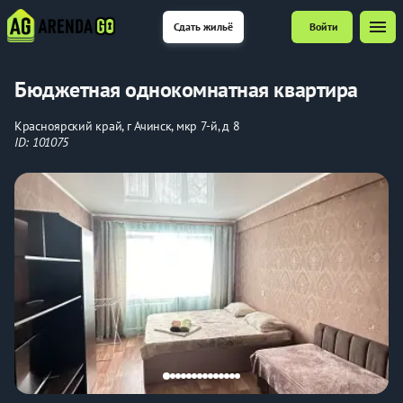
menu
Сдать жильё
Войти
Бюджетная однокомнатная квартира
Красноярский край, г Ачинск, мкр 7-й, д 8
ID: 101075