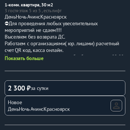
1-комн. квартира, 30 м2
3 гостя
·
этаж 5 из 5 , есть лифт
ДеньНочь АчинсКрасноярск
⛔️Для проведения любых увеселительных 
мероприятий не сдаем!!!!
Выселяем без возврата ДС.
Работаем с организациями( юр. лицами) расчетный 
счет QR код, касса онлайн.
Уважаемые гости, все заявки обрабатываются с 09.00 
Показать больше
- 23.00 по Красноярскому времени.
ЧИТАЕМ ВНИМАТЕЛЬНО
Рады приветствовать Вас. У нас дистанционное 
заселение (электронный ключ). Для создания доступа 
2 300 ₽
за сутки
в квартиру Вам нужно зайти в смс там ссылка от 
Flatsharing ,пройти два шага (подписание договора и 
Новое
загрузить фото паспорта) кликая зеленые кнопки. 
ДеньНочь АчинсКрасноярск
Только после этого Вам придет код доступа в 
квартиру. При возникновении сложностей мы всегда 
рады Вам помочь!