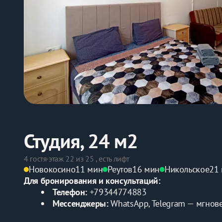
Студия, 24 м2
4 гостя
·
этаж 22 из 25 , есть лифт
Новокосино
11 мин
Реутов
16 мин
Никольское
21
Для бронирования и консультаций:
Телефон:
 +79344774883
Мессенджеры:
 WhatsApp, Telegram — мгнов