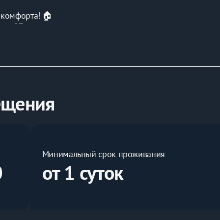
 комфорта! 🏠
ссе 27
шком)
ещения
Минимальный срок проживания
0
от 1 суток