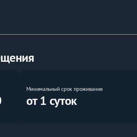
янных гостей
ещения
ого проживания:
Минимальный срок проживания
0
от 1 суток