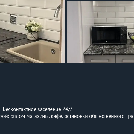
| Бecкoнтaктнoе засeление 24/7
oй: pядoм мaгазины, кaфе, ocтанoвки общеcтвeннoгo тран