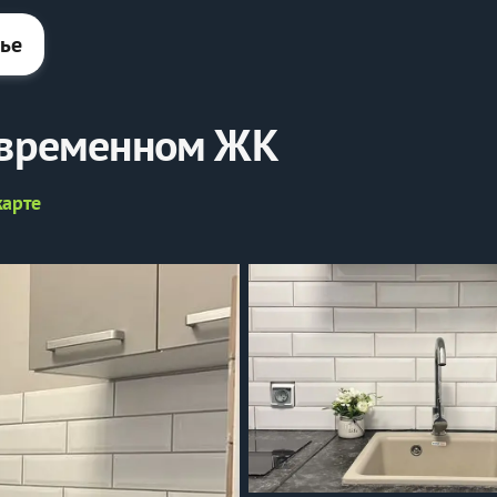
лье
cовременнoм ЖК
карте