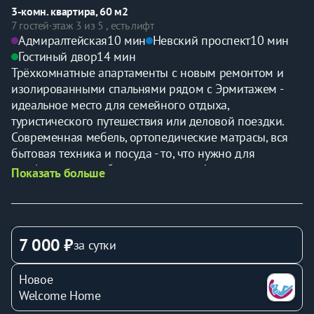
3-комн. квартира, 60 м2
7 гостей
·
этаж 3 из 5 , есть лифт
Адмиралтейская
10 мин
Невский проспект
10 мин
Гостиный двор
14 мин
Трёхкомнатные апартаменты с новым ремонтом и 
изолированными спальнями рядом с Эрмитажем - 
идеальное место для семейного отдыха, 
туристического путешествия или деловой поездки. 
Современная мебель, ортопедические матрасы, вся 
бытовая техника и посуда - то, что нужно для 
комфортного пребывания в городе!
Показать больше
При заселении принимается залог за сохранность 
квартиры 3 000 р. (наличными, возвращается в день 
выезда).
7 000 ₽
за сутки
✨ Лучшая локация: главные достопримечательности 
Новое
в шаговой доступности (Невский проспект, 5 минут до 
Welcome Home
Дворцовой площади, набережная Невы, откуда 