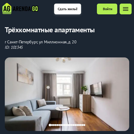
menu
Сдать жильё
Войти
Трёхкомнатные апартаменты
г Санкт-Петербург, ул Миллионная, д 20
ID: 101345