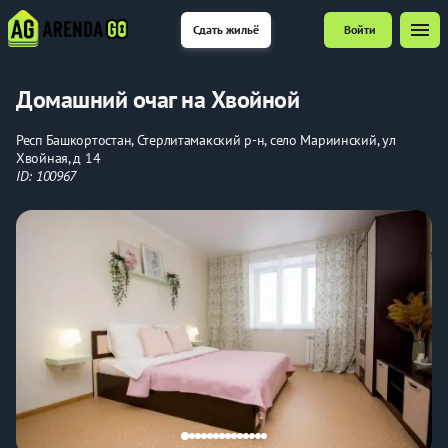
menu
Сдать жильё
Войти
Домашний очаг на Хвойной
Респ Башкортостан, Стерлитамакский р-н, село Мариинский, ул
Хвойная, д 14
ID: 100967