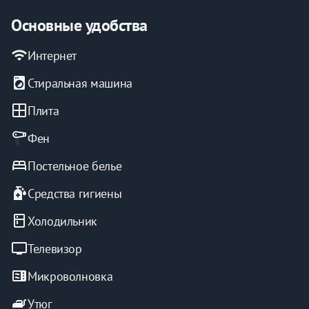
оплачивается только комиссия площадке, поэтому 
бронь считается подтверждённой после внесения 
Основные удобства
предоплаты.
wifi
Интернет
local_laundry_service
Стиральная машина
window
Плита
Фен
bed
Постельное белье
sanitizer
Средства гигиены
kitchen
Холодильник
tv
Телевизор
microwave
Микроволновка
iron
Утюг