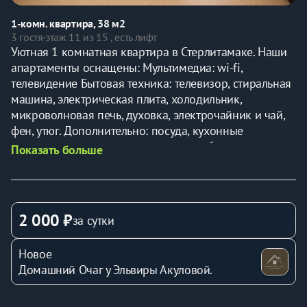
1-комн. квартира, 38 м2
3 гостя
·
этаж 11 из 15 , есть лифт
Уютная 1 комнатная квартира в Стерлитамаке. Наши 
апартаменты оснащены: Мультимедиа: wi-fi, 
телевидение Бытовая техника: телевизор, стиральная 
машина, электрическая плита, холодильник, 
микроволновая печь, духовка, электрочайник и чай, 
фен, утюг. Дополнительно: посуда, кухонные 
принадлежности, свежее постельное бельё и 
Показать больше
полотенца, одноразовые гигиенические наборы. 
Удобства: двуспальная кровать, диван; У нас высокие 
стандарты уборки! Гарантируем чистоту и порядок. 
Размещаем командированных гостей и 
2 000 ₽
за сутки
предоставляем полный пакет отчетных документов 
(10% от стоимости указанной в чеке). залог 
Новое
возвращается в день выезда после проведения 
Домашний Очаг у Эльвиры Акуловой.
уборки, если не нарушены правила проживания и 
сохранность имущества; Ранний заезд и поздний 
выезд - по предварительному согласованию за 