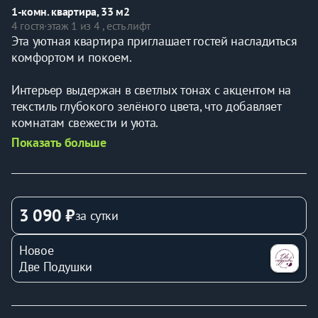
1-комн. квартира, 33 м2
4 гостя
·
этаж 1 из 4 , есть лифт
Эта уютная квартира приглашает гостей насладиться 
комфортом и покоем.
Интерьер выдержан в светлых тонах с акцентом на 
текстиль глубокого зелёного цвета, что добавляет 
комнатам свежести и уюта.
Показать больше
Большие окна пропускают много естественного света, 
создавая тёплую атмосферу.
Спальня обставлена удобной двухспальной кроватью, 
3 090 ₽
за сутки
украшенной множеством подушек, где легко 
расслабиться после насыщенного дня.
Новое
Уютный диван дополнен декоративными подушками, 
Две Подушки
создавая идеальное место для отдыха или чтения.
Кухня оборудована всем необходимым для 