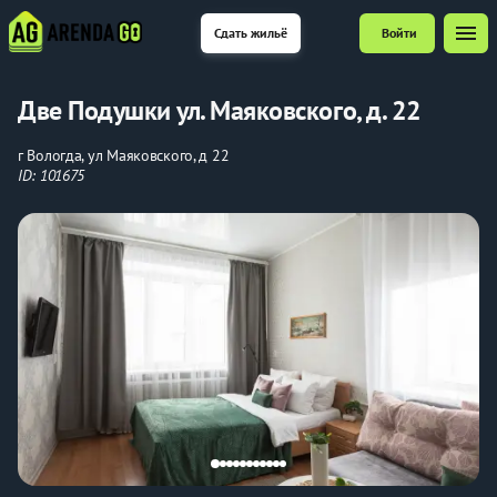
menu
Сдать жильё
Войти
Две Подушки ул. Маяковского, д. 22
г Вологда, ул Маяковского, д 22
ID: 101675