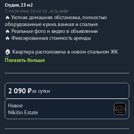
Студия, 23 м2
3 гостя
·
этаж 16 из 16 , есть лифт
🔥 Уютная домашняя обстановка, полностью 
оборудованные кухня, ванная и спальня
🔥 Реальные фото и видео в объявлении
🔥 Фиксированная стоимость аренды
🏠 Квартира расположена в новом спальном ЖК 
"Зеленодар"
Показать больше
- Квартира рассчитана на 2 Гостей;
- Магазины, парковка, больница, детские площадки в 
шаговой доступности
🛏️ Квартира оборудована всем необходимым для 
2 090 ₽
за сутки
комфортного проживания:
- Кухонными принадлежностями;
Новое
- Гигиеническими индивидуальные наборами;
Nikitin Estate
- Чистым и свежим постельным бельем;
- Бытовыми приборами;
- Комплектом по уходу за одеждой;