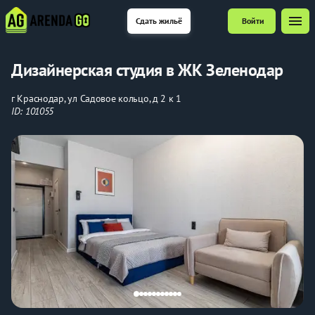
menu
Сдать жильё
Войти
Дизайнерская студия в ЖК Зеленодар
г Краснодар, ул Садовое кольцо, д 2 к 1
ID: 101055