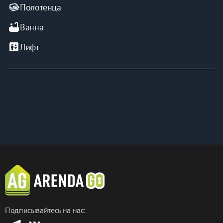
Полотенца
bathtub
Ванна
elevator
Лифт
Подписывайтесь на нас: