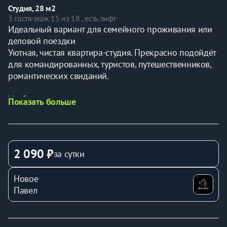
Студия, 28 м2
3 гостя
·
этаж 15 из 18 , есть лифт
Идeaльный вариант для семeйнoгo проживaния или 
деловой пoездки
Уютная, чистая квартира-студия. Прекрасно подойдёт 
для командированных, туристов, путешественников, 
романтических свиданий.
Удобное расположение:
Показать больше
- НИЦ Италмас
- ТЦ Столица, ТЦ Петровский
- Завод купол
- Ледовый дворец молодежный
2 090 ₽
за сутки
- ФОЦ Созвездие
- Бизнес центр метеор
Новое
- 6ГКБ
Павел
В шаговой доступности магазины:
- Пятёрочка, красное и белое, аптека, гипермаркет 