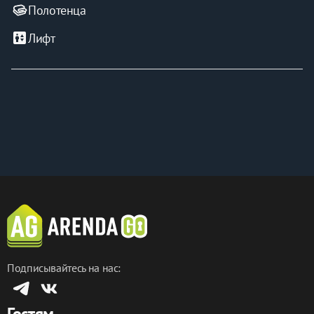
Полотенца
Запрещено:
- Курение в квартире и на балконе
elevator
Лифт
- Вечеринки
Подписывайтесь на нас:
Гостям