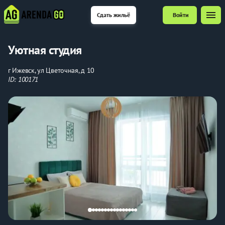
menu
Сдать жильё
Войти
Уютная студия
г Ижевск, ул Цветочная, д 10
ID: 100171