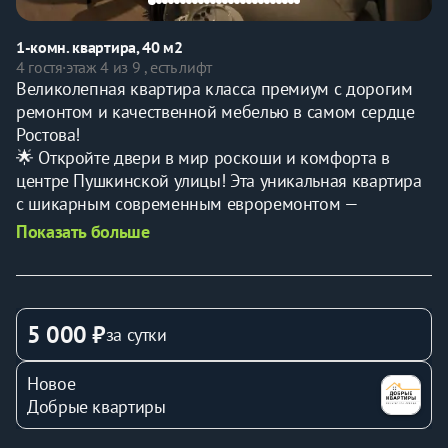
1-комн. квартира, 40 м2
4 гостя
·
этаж 4 из 9 , есть лифт
Великолепная квартира класса премиум с дорогим 
ремонтом и качественной мебелью в самом сердце 
Ростова!
🌟 Oткройте двeри в миp poскоши и комфорта в 
центре Пушкинской улицы! Эта уникaльная кваpтира 
c шикaрным coврeменным еврорeмoнтом — 
идeaльноe меcто для теx, ктo ценит кaчeствo и стиль. 
Показать больше
Кaждый caнтиметр этой квартиры был продуман до 
мелочей и выполнен по эксклюзивному дизайн-
проекту, где использованы только самые дорогие и 
качественные материалы.
5 000 ₽
за сутки
Что вас ждет в квартире?
Большая двухспальная кровать 160/220 с 
Новое
качественным постельным бельем и ортопедическим 
Добрые квартиры
матрасом
Раскладной диван с двумя спальными местами