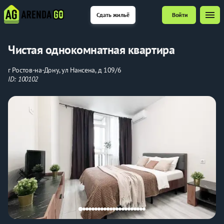
menu
Сдать жильё
Войти
Чистая однокомнатная квартира
г Ростов-на-Дону, ул Нансена, д 109/6
ID: 100102