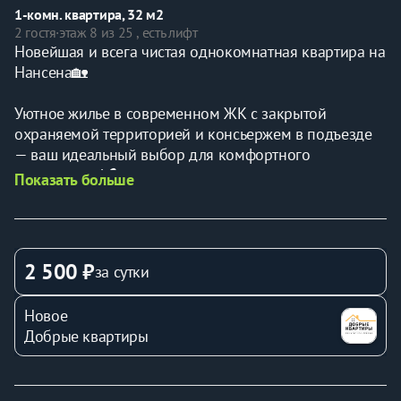
1-комн. квартира, 32 м2
2 гостя
·
этаж 8 из 25 , есть лифт
Новейшая и всега чистая однокомнатная квартира на 
Нансена🏡
Уютное жилье в современном ЖК с закрытой 
охраняемой территорией и консьержем в подъезде 
— ваш идеальный выбор для комфортного 
проживания! 🔒
Показать больше
Что вас ждет в квартире?
В квартиру можно заказать вкусный завтрак от наших 
2 500 ₽
за сутки
партнеров сети ресторанов Сицилия! (вся 
информация после бронирования)
Новое
В квартиру можно заказать вкусный завтрак от наших 
Добрые квартиры
партнеров сети ресторанов Сицилия! (вся 
информация после бронирования)
Полотенца, постельные принадлежности — всё для 