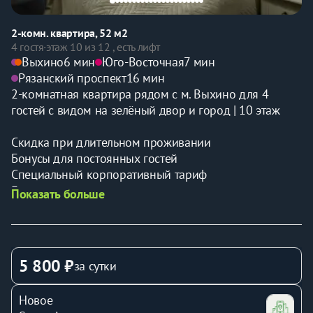
2-комн. квартира, 52 м2
4 гостя
·
этаж 10 из 12 , есть лифт
Выхино
6 мин
Юго-Восточная
7 мин
Рязанский проспект
16 мин
2-комнатная квартира рядом с м. Выхино для 4 
гостей с видом на зелёный двор и город | 10 этаж
Скидка при длительном проживании
Бонусы для постоянных гостей
Специальный корпоративный тариф
Бесконтактное заселение
Показать больше
Связь 24/7
Метро «Выхино» | Квартира на 10-м этаже с видом на 
город | Зерновая кофемашина | Полноценная кухня 
5 800 ₽
за сутки
со всей техникой | Рядом парки «Кусково» и 
«Кузьминки» | Удобный выезд на СВХ | Близость к ГУУ
Новое