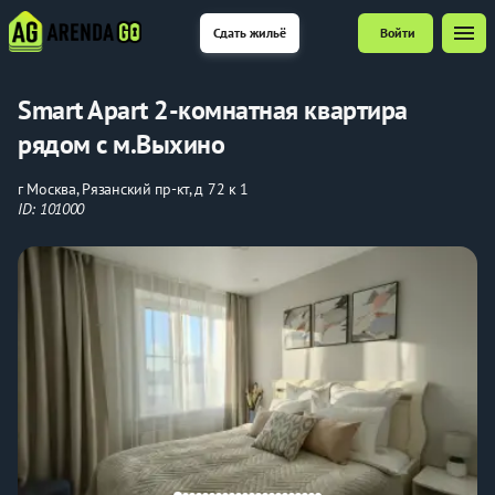
menu
Сдать жильё
Войти
Smart Apart 2-комнатная квартира
рядом с м.Выхино
г Москва, Рязанский пр-кт, д 72 к 1
ID: 101000