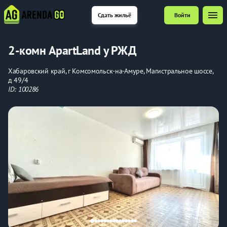
menu
Сдать жильё
Войти
2-комн ApartLand у РЖД
Хабаровский край, г Комсомольск-на-Амуре, Магистральное шоссе,
д 49/4
ID: 100286