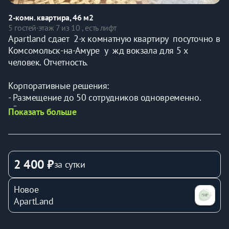
2-комн. квартира, 46 м2
5 гостей
·
этаж 7 из 10 , есть лифт
Apartland сдает  2-х комнатную квартиру  посуточно в 
Комсомольск-на-Амуре  у  жд вокзала для 5 х 
человек. Отчетность.
Корпоративные решения:
- Размещение до 50 сотрудников одновременно.
- Разные варианты – от эконом до премиум.
Показать больше
- Учтем количество проживающих и выделенный 
бюджет
Наши гости:
2 400 ₽
за сутки
* Командированные (рядом автобусные остановки с 
беспересадочными маршрутами до 
Новое
Судостроительного завода АСЗ, Газпром, НПЗ 
ApartLand
Роснефть, ГСС, АЗиГ, РЖД - управление, локомотивное 
депо, учебный центр).
* Творческие коллективы, организаторы выставок (ДК 