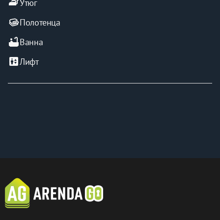
iron
Утюг
Полотенца
bathtub
Ванна
elevator
Лифт