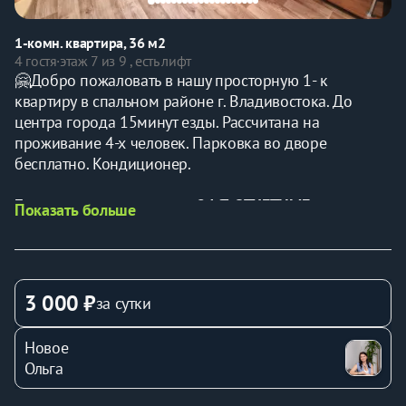
1-комн. квартира, 36 м2
4 гостя
·
этаж 7 из 9 , есть лифт
🤗Добро пожаловать в нашу просторную 1- к 
квартиру в спальном районе г. Владивостока. До 
центра города 15минут езды. Рассчитана на 
проживание 4-х человек. Парковка во дворе 
бесплатно. Кондиционер.
Бесконтактное заселение 24/7. ОТЧЕТНЫЕ 
Показать больше
ДОКУМЕНТЫ
✅В квартире есть все необходимое для комфортного 
проживания.
3 000 ₽
за сутки
✅Спальных мест -4 (двуспальная кровать и 
раскладной двуспальный диван).
Новое
✅Продуктовый минимаркет находится в соседнем 
Ольга
подъезде. Напротив дома Супермаркет, Аптека. Рядом 
с домом расположены две платные парковки для 