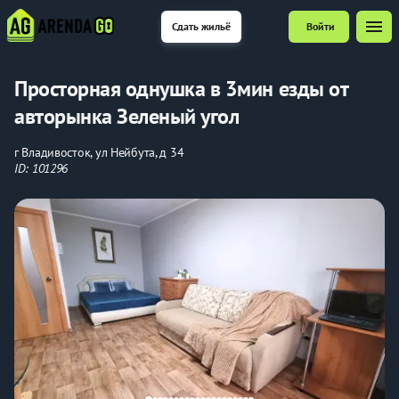
menu
Сдать жильё
Войти
Просторная однушка в 3мин езды от
авторынка Зеленый угол
г Владивосток, ул Нейбута, д 34
ID: 101296