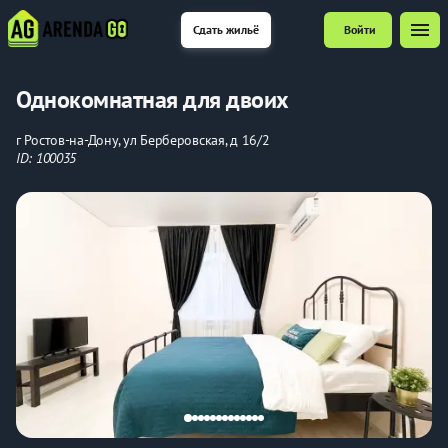
menu
Сдать жильё
Войти
Однокомнатная для двоих
г Ростов-на-Дону, ул Берберовская, д 16/2
ID: 100035