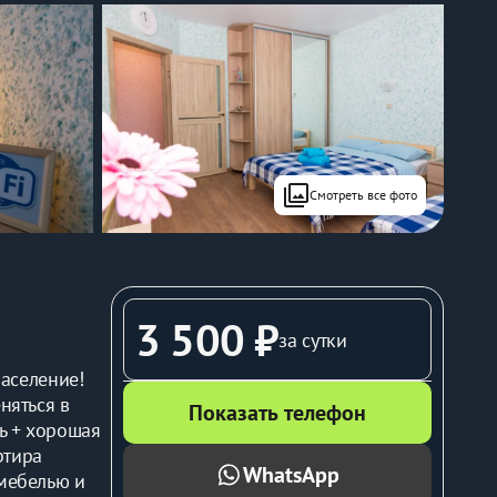
filter
Смотреть все фото
3 500 ₽
за сутки
аселение! 
яться в 
Показать телефон
ь + хорошая 
тира 
WhatsApp
мебелью и 