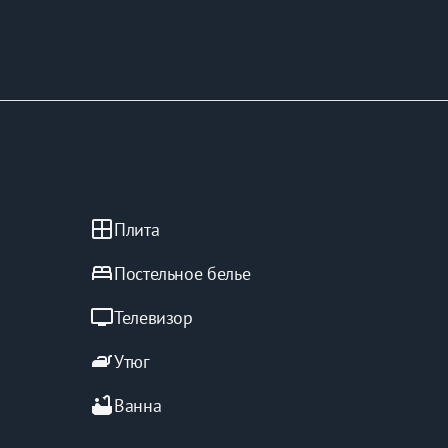
window
Плита
bed
Постельное белье
tv
Телевизор
iron
Утюг
bathtub
Ванна