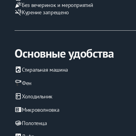
celebration
Без вечеринок и мероприятий
smoke_free
Курение запрещено
Основные удобства
local_laundry_service
Стиральная машина
Фен
kitchen
Холодильник
microwave
Микроволновка
Полотенца