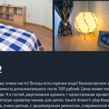
2
с очень чисто! Всегда есть горячая вода! Бесконтактное з
оимость дополнительного гостя 500 рублей. Цена может мен
о 4-х гостей, двуспальная кровать + односпальная кроват
скую кроватку-манеж для деток: hauck dream'n play Квар
ая, очень уютная, с дизайнерским ремонтом, современной 