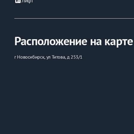
elevator
Лифт
Расположение на карте
г Новосибирск, ул Титова, д 253/1