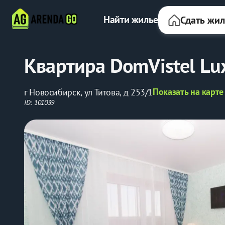
Найти жилье
Сдать жи
Квартира DomVistel Lu
Показать на карте
г Новосибирск, ул Титова, д 253/1
ID: 101039