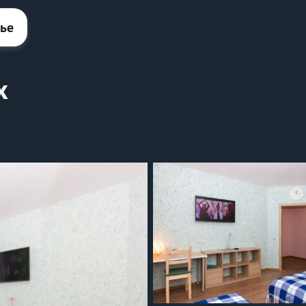
лье
x