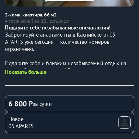
2-комн. квартира, 66 м2
4 гостя
·
этаж 3 из 12 , есть лифт
Подарите себе незабываемые впечатления!
Забронируйте апартаменты в Каспийске от 05 
APARTS уже сегодня — количество номеров 
ограничено.
Подарите себе и близким незабываемый отдых на 
первой береговой линии! Воспользуйтесь нашим 
Показать больше
особым предложением: просторные апартаменты с 
видом на море, где вас ждут 
бесплатный Wi-Fi
 для 
развлечения и работы, а также 
бесплатная парковка
без хлопот. Прогулки по золотому пляжу, свежий 
6 800 ₽
за сутки
морской воздух, заботливая атмосфера и 
современный комфорт — всё для вашего семейного 
Новое
отдыха.
05 APARTS
Почему 05 APARTS?