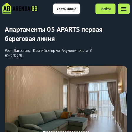
menu
Сдать жильё
Войти
Апартаменты 05 APARTS первая
береговая линия
Респ Дагестан, г Каспийск, пр-кт Акулиничева, д 8
ID: 101101