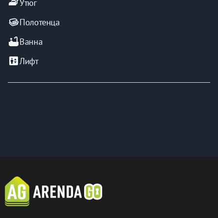
iron
Утюг
Полотенца
bathtub
Ванна
elevator
Лифт