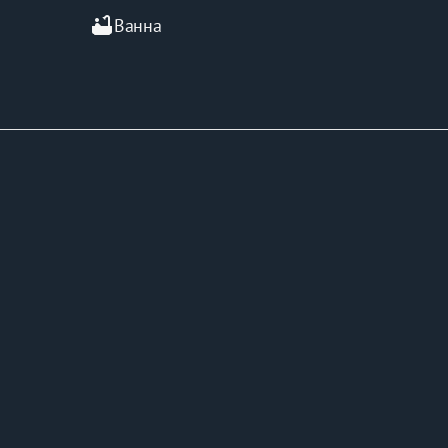
bathtub
Ванна