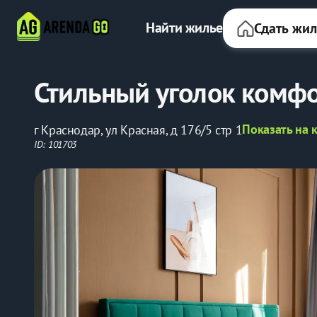
Найти жилье
Сдать жи
Стильный уголoк комфo
Показать на 
г Краснодар, ул Красная, д 176/5 стр 1
ID: 101703