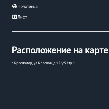
Полотенца
elevator
Лифт
Расположение на карте
г Краснодар, ул Красная, д 176/5 стр 1