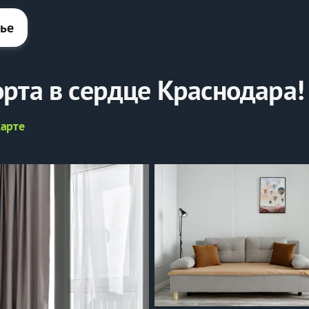
лье
ртa в сepдцe Kpacнoдaра!
карте