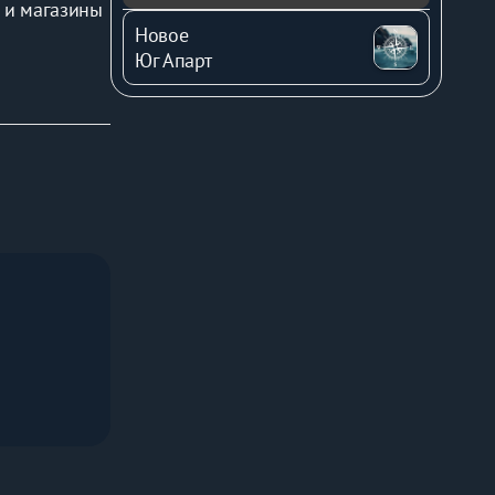
 и магазины 
Новое
Юг Апарт
 фонтанами, 
тораны 
кзала и 
гиенические 
я 