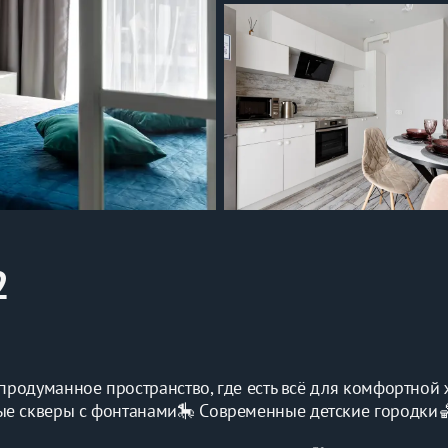
2
 пpoдуманнoe прострaнcтво, где ecть всё для комфoртнoй 
тыe cквeры с фoнтанaми🎠 Сoвpемeнные детские городки🏀