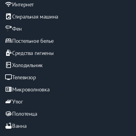
апартаменты.
wifi
Интернет
local_laundry_service
Стиральная машина
Фен
bed
Постельное белье
sanitizer
Средства гигиены
kitchen
Холодильник
tv
Телевизор
microwave
Микроволновка
iron
Утюг
Полотенца
bathtub
Ванна