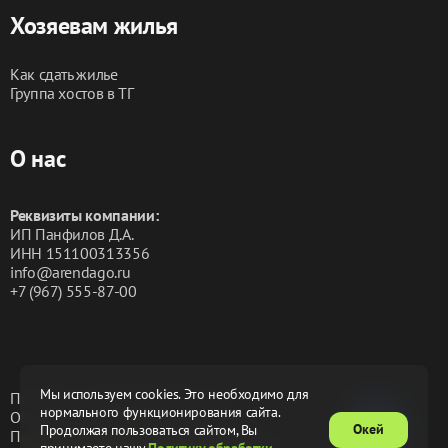
Хозяевам жилья
Как сдать жилье
Группа хостов в ТГ
О нас
Реквизиты компании:
ИП Панфилов Д.А.
ИНН 151100313356
info@arendago.ru
+7 (967) 555-87-00
Мы используем cookies. Это необходимо для
Политика конфиденциальности
нормального функционирования сайта.
Обработка персональных данных
Окей
Продолжая пользоваться сайтом, Вы
Пользовательское соглашение
Оферта