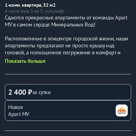
1-комн. квартира, 32 м2
4 гостя
·
этаж 3 из 5 , есть лифт
Сдаются прекрасные апартаменты от команды Apart 
MV в самом сердце Минеральных Вод!
Расположенные в эпицентре городской жизни, наши 
апартаменты предлагают не просто крышу над 
головой, а полноценное погружение в комфорт и 
стиль. Из окон открывается захватывающий вид на 
Показать больше
оживленные улицы и исторические 
достопримечательности, позволяющий почувствовать 
пульс города, не покидая уюта своего дома.
2 400 ₽
за сутки
Мы предлагаем просторные и светлые апартаменты, 
выполненные в современном дизайне с 
Новое
использованием высококачественных материалов. 
Apart MV
Полностью оборудованная кухня позволит вам с 
легкостью воплощать любые кулинарные фантазии, а 
удобная мебель и продуманное освещение создадут 