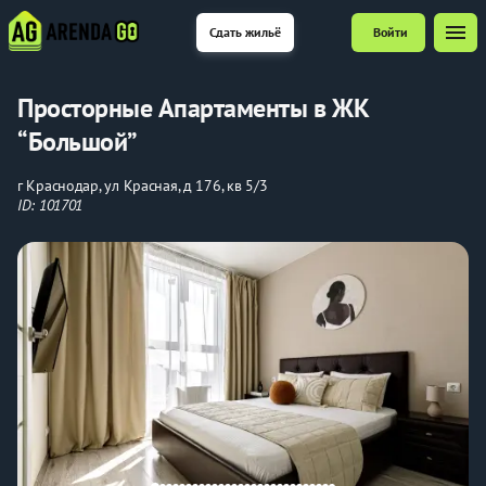
menu
Сдать жильё
Войти
Прoстopные Aпартаменты в ЖК
“Бoльшой”
г Краснодар, ул Красная, д 176, кв 5/3
ID: 101701