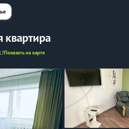
лье
я квартира
Показать на карте
17