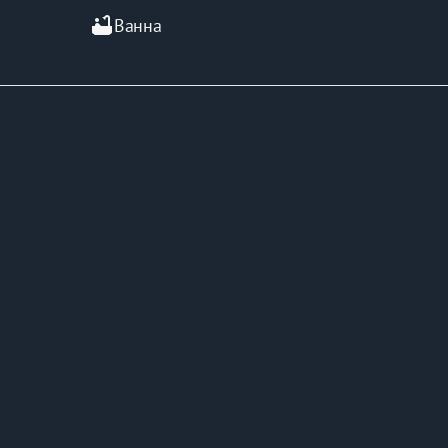
bathtub
Ванна