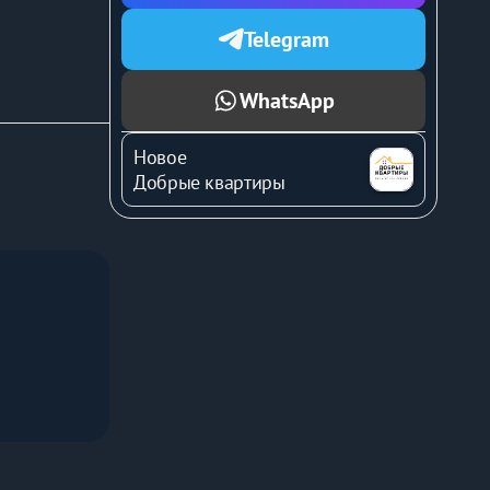
Telegram
после 
WhatsApp
Новое
орького и, 
Добрые квартиры