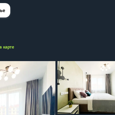
лье
а карте