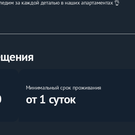
ледим за каждой деталью в наших апартаментах 👌
их партнеров сети ресторанов Сицилия! (вся информация 
кой Революции, колесо обозрения, театр драмы имени М. Г
ещения
Минимальный срок проживания
0
от 1 суток
а 🧼
 микроволновка, чайник, фен, сушилка для белья 🔌