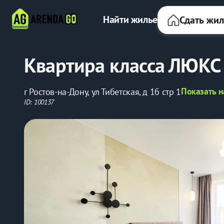
Найти жилье
Сдать жи
Квартира класса ЛЮКС
Показать н
г Ростов-на-Дону, ул Тибетская, д 1б стр 1
ID: 100137