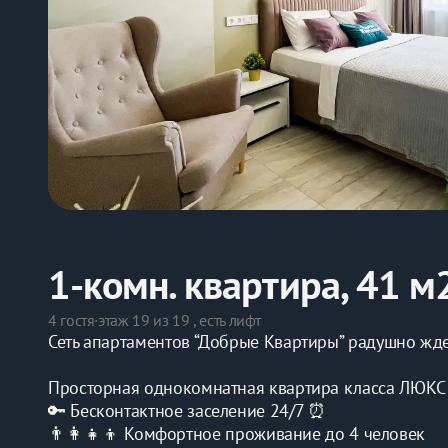
1-комн. квартира, 41 м
4 гостя
·
этаж 19 из 19 , есть лифт
Сеть апартаментов “Добрые Квартиры” радушно жде
Просторная однокомнатная квартира класса ЛЮКС 
🔑 Бесконтактное заселение 24/7 ⏰
👨‍👩‍👧‍👦 Комфортное проживание до 4 человек