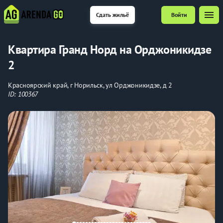
menu
Сдать жильё
Войти
Квартира Гранд Норд на Орджоникидзе
2
Красноярский край, г Норильск, ул Орджоникидзе, д 2
ID: 100367