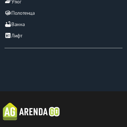
iron
Утюг
Полотенца
bathtub
Ванна
elevator
Лифт