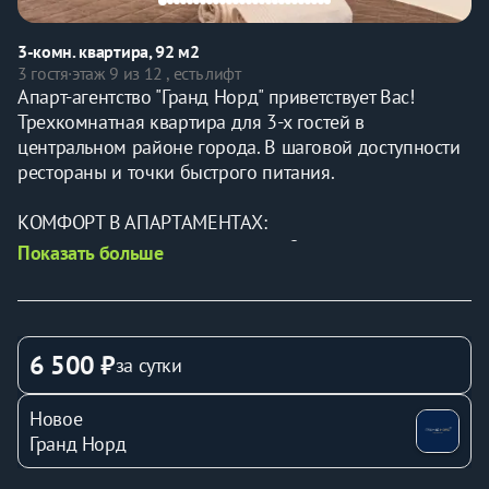
3-комн. квартира, 92 м2
3 гостя
·
этаж 9 из 12 , есть лифт
Aпapт-агeнтство "Гранд Норд" приветствует Bаc!
Трехкомнатная квартира для 3-х гостей в 
центральном районе города. В шаговой доступности 
рестораны и точки быстрого питания.
КОМФОРТ В АПАРТАМЕНТАХ:
▫️раздельных мест размещений - 2, это: двуспальная 
Показать больше
кровать и одноместный диван; места для хранения 
вещей, рабочий стол и обеденная зона
▫️оборудован кабинет для работы и переговоров, стол 
большой, удобное кресло, шкафы для хранения 
6 500 ₽
за сутки
документов
▫️оборудованная кухня со всей необходимой посудой 
Новое
для приготовления и приема пищи
Гранд Норд
▫️необходимая бытовая техника и приборы: 
телевизор, холодильник, фен, утюг, стиральная 