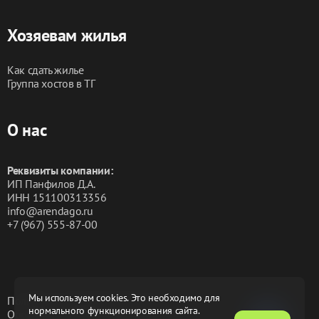
Хозяевам жилья
Как сдать жилье
Группа хостов в ТГ
О нас
Реквизиты компании:
ИП Панфилов Д.А.
ИНН 151100313356
info@arendago.ru
+7 (967) 555-87-00
Мы используем cookies. Это необходимо для
Политика конфиденциальности
нормального функционирования сайта.
Обработка персональных данных