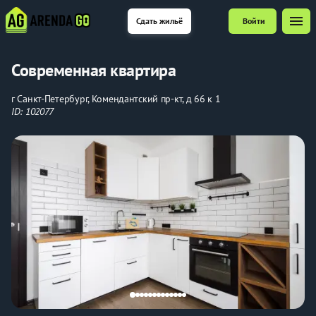
menu
Сдать жильё
Войти
Соврeмeннaя кваpтира
г Санкт-Петербург, Комендантский пр-кт, д 66 к 1
ID: 102077