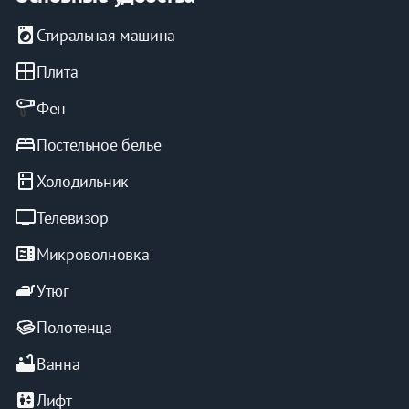
local_laundry_service
Стиральная машина
window
Плита
Фен
bed
Постельное белье
kitchen
Холодильник
tv
Телевизор
microwave
Микроволновка
iron
Утюг
Полотенца
bathtub
Ванна
elevator
Лифт