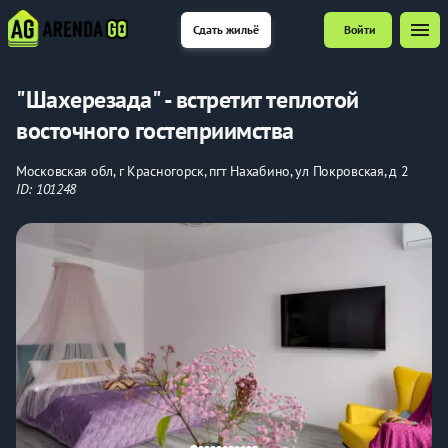
menu
Сдать жильё
Войти
"Шахерезада" - встретит теплотой
восточного гостеприимства
Московская обл, г Красногорск, пгт Нахабино, ул Покровская, д 2
ID: 101248