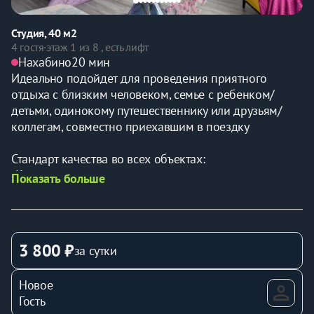
Студия, 40 м2
4 гостя
·
этаж 1 из 8 , есть лифт
Нахабино
20 мин
Идеально подойдет для проведения приятного 
отдыха с близким человеком, семье с ребенком/
детьми, одинокому путешественнику или друзьям/
коллегам, совместно приехавшим в поездку
Стандарт качества во всех объектах:
-Кровать с ортопедическим матрасом
Показать больше
-Подушки - анатомические
-Одеяло - легкие и воздушные
-Постельное белье и полотенца - качественный 
хлопок
3 800 ₽
за сутки
-Современная бытовая техника
-Посуда и принадлежности для приготовления блюд 
Новое
и приема пищи+масло, соль, сахар, чай
Гость
-Шампунь/гель для душа