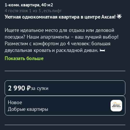
1-комн. квартира, 40 м2
4 гостя
·
этаж 1 из 3 , есть лифт
Уютная однокомнатная квартира в центре Аксая! 🌟
Ищете идеальное место для отдыха или деловой 
поездки? Наши апартаменты – ваш лучший выбор! 
Разместим с комфортом до 4 человек: большая 
двуспальная кровать и раскладной диван. 🛏️
Показать больше
Преимущества наших апартаментов:
Комфортный отдых: Удобный матрас, чистое 
постельное белье и мягкие подушки обеспечат вам 
2 990 ₽
за сутки
полноценный отдых. Вы не захотите уезжать! 💤
Полное оснащение: ЖК-телевизор, кабельное ТВ, Wi-
Новое
Fi, полотенца, постельные принадлежности, 
Добрые квартиры
стиральная машина, микроволновка, фен, утюг, 
гладильная доска, чайник, столовые приборы, посуда, 
кастрюля, сковородка. 📺🍽️