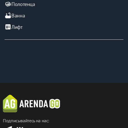
#аксайростовскаяобластьснятьпосуточно 
Полотенца
#снятьквартирупосуточноаксайростовскаяобласть 
#снятьквартирупосуточнокрасныйаксай 
bathtub
Ванна
#арендапосуточноаксай #снятьжильепосуточноаксай 
#авитоаксайпосуточно 
elevator
Лифт
#авитоквартирыпосуточноаксай
Подписывайтесь на нас: