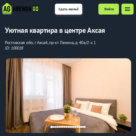
menu
Сдать жильё
Войти
Уютная квартира в центре Аксая
Ростовская обл, г Аксай, пр-кт Ленина, д 40а/2 к 1
ID: 100018