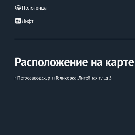
Полотенца
elevator
Лифт
Расположение на карте
г Петрозаводск, р-н Голиковка, Литейная пл, д 5