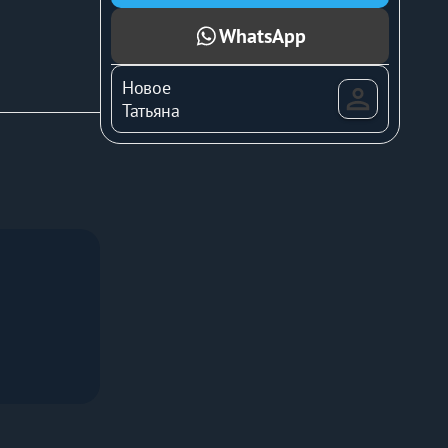
WhatsApp
60 см 
вартира 
Новое
тными 
Татьяна
итыми арт-