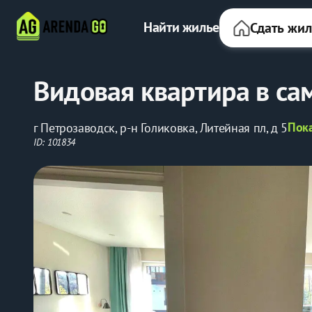
Найти жилье
Сдать жи
Видовая квартира в са
Пока
г Петрозаводск, р-н Голиковка, Литейная пл, д 5
ID: 101834