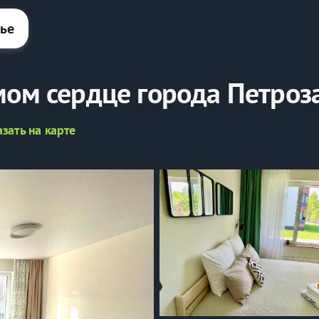
лье
мом сердце города Петроз
зать на карте