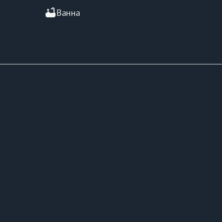
bathtub
Ванна