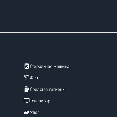
local_laundry_service
Стиральная машина
Фен
sanitizer
Средства гигиены
tv
Телевизор
iron
Утюг