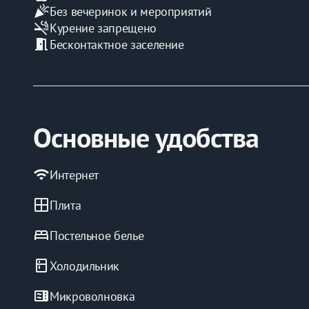
celebration
Без вечеринок и мероприятий
smoke_free
Курение запрещено
meeting_room
Бесконтактное заселение
Основные удобства
wifi
Интернет
window
Плита
bed
Постельное белье
kitchen
Холодильник
microwave
Микроволновка