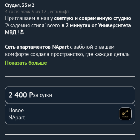
Студия, 33 м2
4 гостя
·
этаж 3 из 12 , есть лифт
Приглашаем в нашу 
светлую и современную студию 
"Академия стиля" всего 
в 2 минутах от Университета 
МВД
 !🔝
Сеть апартаментов NApart
 с заботой о вашем 
комфорте создала пространство, где каждая деталь 
продумана для вашего незабываемого пребывания.
Показать больше
Бесконтактное заселение 24/7
 позволит вам 
заселиться в удобное для вас время, не тратя время 
на ожидание.
2 400 ₽
за сутки
Эта уютная студия готова принять 
до 4 гостей
, 
Новое
предлагая идеальное сочетание стиля и 
NApart
функциональности.
В вашем распоряжении: