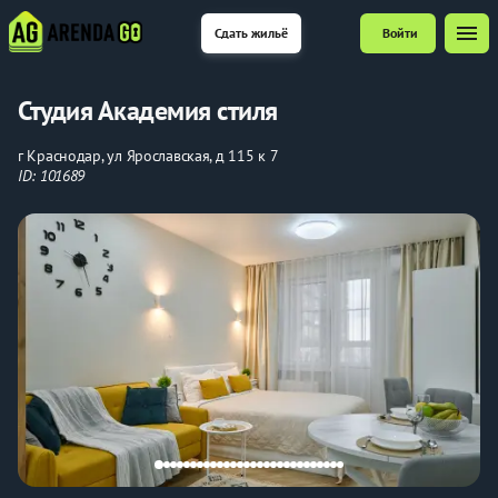
menu
Сдать жильё
Войти
Студия Академия стиля
г Краснодар, ул Ярославская, д 115 к 7
ID: 101689