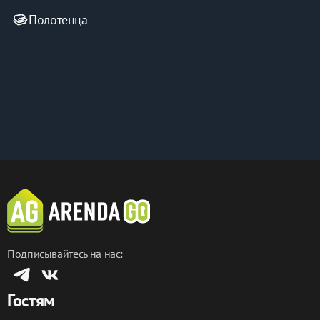
Полотенца
🏢🏃‍♀️🚘 
Шаговая доступность:
 в пешей доступности 
находятся знаменитые достопримечательности 
города: набережная реки Фонтанки, Сенная площадь, 
Юсуповский сад, Витебский вокзал, в пешей 
доступности Невский проспект, Казанский собор, дом 
Зингера, Спас на Крови.
☎️ Будем рады разместить Вас в наших апартаментах! 
Пожалуйста, звоните, пишите. Мы всегда на связи: 
подскажем, расскажем, поможем!
Подписывайтесь на нас:
Гостям